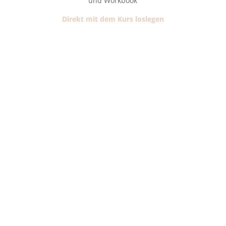
und Workbook
Direkt mit dem Kurs loslegen
Janina Köck mit Praxis Leben
im Einklang on Tour